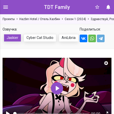
TDT Family
Проекты
Hazbin Hotel / Отель Хазбин
Сезон 1 (2024)
Здравствуй, Роз
Озвучка:
Поделиться:
Jaskier
Cyber Cat Studio
AniLibria
Нас
Воспроизвести
00:00