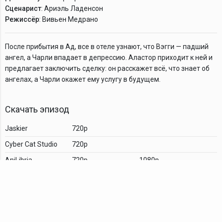
Сценарист
: Ариэль Ладенсон
Режиссёр
: Вивьен Медрано
После прибытия в Ад, все в отеле узнают, что Вэгги — падший
ангел, а Чарли впадает в депрессию. Аластор приходит к ней и
предлагает заключить сделку: он расскажет всё, что знает об
ангелах, а Чарли окажет ему услугу в будущем.
Скачать эпизод
Jaskier
720p
Cyber Cat Studio
720p
AniLibria
720p
1080p
Комментарии