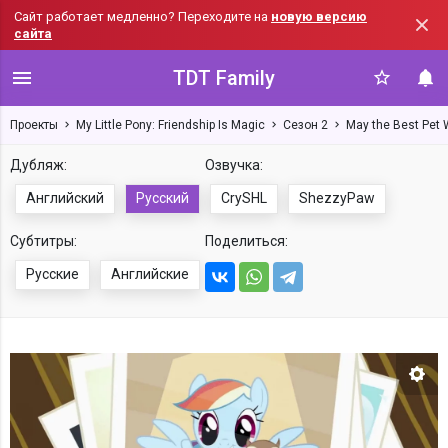
Сайт работает медленно? Переходите на
новую версию
сайта
TDT Family
Проекты
My Little Pony: Friendship Is Magic
Сезон 2
May the Best Pet 
Дубляж:
Озвучка:
Английский
Русский
CrySHL
ShezzyPaw
Субтитры:
Поделиться:
Русские
Английские
Нас