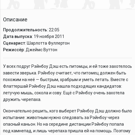
Описание
Продолжительность
: 22:05
Дата выпуска
: 19 ноября 2011
Сценарист
: Шарлотта Фуллертон
Режиссёр
: Джеймс Вуттон
У всех подруг Рэйнбоу Дэш есть питомцы, и ей тоже захотелось
завести зверька. Рэйнбоу считает, что питомец должен быть
похожим на неё — быстрым, храбрым и уметь летать. Вместе с
Флаттершай Рэйнбоу Дэш нашла подходящих кандидатов:
летучую мышь, сокола и сову. Ещё с Рэйнбоу очень захотела
дружить черепаха.
Окончательно решить, кого выберет Рэйнбоу Дэш должно было
испытание: животным нужно следовать за Рэйнбоу через
опасный каньон. Но на середине дистанции Рэйнбоу попала
под камнепад, и лишь черепаха пришла ей на помощь. Поэтому