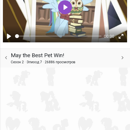
Воспроизвести
00:00
Воспроизвести
Ente
fulls
May the Best Pet Win!
Сезон 2 · Эпизод 7 ·
26886 просмотров