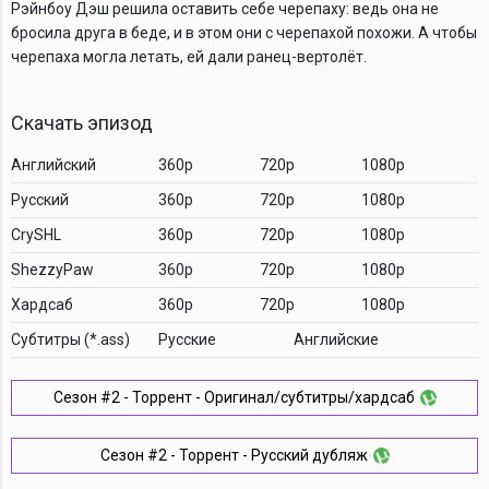
Рэйнбоу Дэш решила оставить себе черепаху: ведь она не
бросила друга в беде, и в этом они с черепахой похожи. А чтобы
черепаха могла летать, ей дали ранец-вертолёт.
Скачать эпизод
Английский
360p
720p
1080p
Русский
360p
720p
1080p
CrySHL
360p
720p
1080p
ShezzyPaw
360p
720p
1080p
Хардсаб
360p
720p
1080p
Cубтитры (*.ass)
Русские
Английские
Сезон #2 - Торрент - Оригинал/субтитры/хардсаб
Сезон #2 - Торрент - Русский дубляж