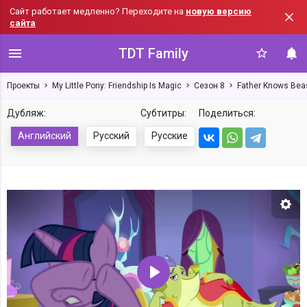
Сайт работает медленно? Переходите на
новую версию
сайта
TDT Family
Проекты
My Little Pony: Friendship Is Magic
Сезон 8
Father Knows Bea
Дубляж:
Субтитры:
Поделиться:
Английский
Русский
Русские
Нас
Воспроизвести