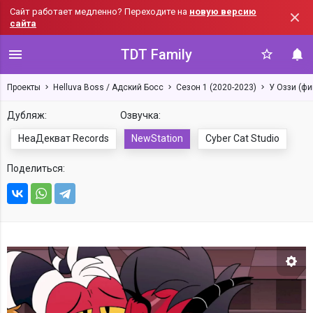
Сайт работает медленно? Переходите на
новую версию
сайта
TDT Family
Проекты
Helluva Boss / Адский Босс
Сезон 1 (2020-2023)
У Оззи (фина
Дубляж:
Озвучка:
НеаДекват Records
NewStation
Cyber Cat Studio
Поделиться:
Нас