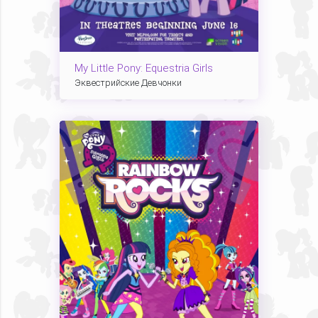
My Little Pony: Equestria Girls
Эквестрийские Девчонки