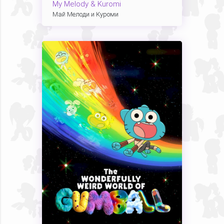
My Melody & Kuromi
Май Мелоди и Куроми