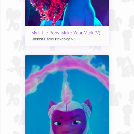
My Little Pony: Make Your Mark (V)
Зажги Свою Искорку, ч5