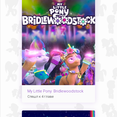
My Little Pony: Bridlewoodstock
Спешл к 4 главе