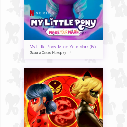
My Little Pony: Make Your Mark (IV)
Зажги Свою Искорку, ч4