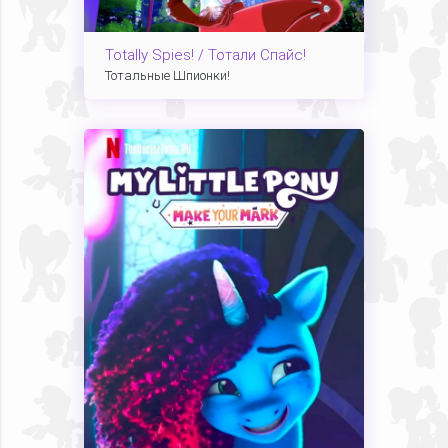
Totally Spies! / Тотали Спайс!
Тотальные Шпионки!