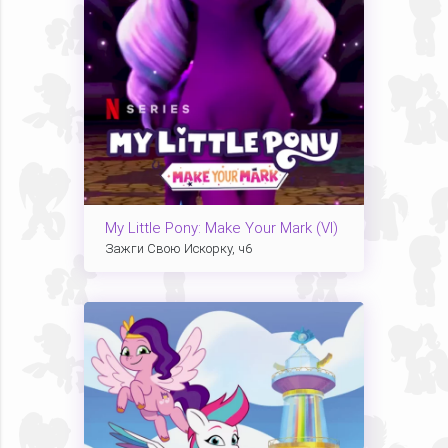
My Little Pony: Make Your Mark (VI)
Зажги Свою Искорку, ч6