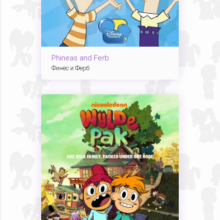
Phineas and Ferb
Финес и Ферб