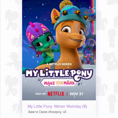
My Little Pony: Winter Wishday (III)
Зажги Свою Искорку, ч3