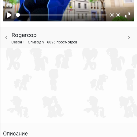
00:00
Воспроизвести
Ente
fulls
Rogercop
Сезон 1 · Эпизод 9 ·
6095 просмотров
Описание