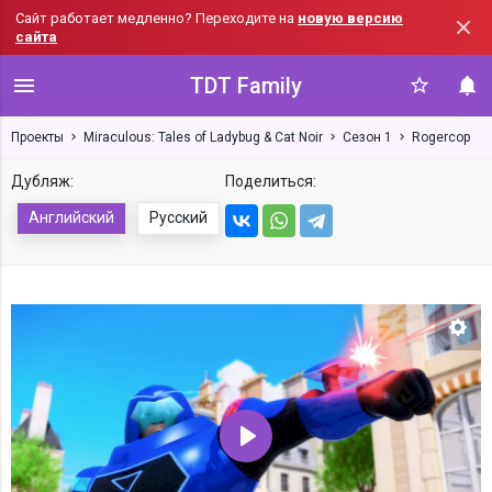
Сайт работает медленно? Переходите на
новую версию
сайта
TDT Family
Проекты
Miraculous: Tales of Ladybug & Cat Noir
Сезон 1
Rogercop
Дубляж:
Поделиться:
Английский
Русский
Нас
Воспроизвести