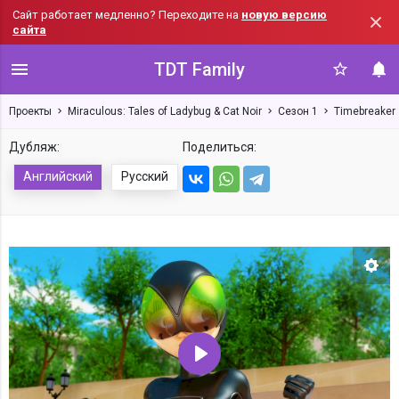
Сайт работает медленно? Переходите на
новую версию
сайта
TDT Family
Проекты
Miraculous: Tales of Ladybug & Cat Noir
Сезон 1
Timebreaker
Дубляж:
Поделиться:
Английский
Русский
Нас
Воспроизвести