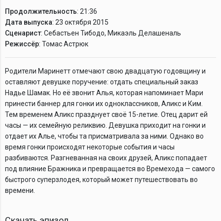
Продолжительность
: 21:36
Дата выпуска
: 23 октября 2015
Сценарист
: Себастьен Тибодо, Микаэль Делашеналь
Режиссёр
: Томас Астрюк
Родители Маринетт отмечают свою двадцатую годовщину и
оставляют девушке поручение: отдать специальный заказ
Надье Шамак. Но её звонит Алья, которая напоминает Мари
принести баннер для гонки их одноклассников, Аликс и Ким.
Тем временем Аликс празднует своё 15-летие. Отец дарит ей
часы — их семейную реликвию. Девушка приходит на гонки и
отдает их Алье, чтобы та присматривала за ними. Однако во
время гонки происходят некоторые события и часы
разбиваются. Разгневанная на своих друзей, Аликс попадает
под влияние Бражника и превращается во Времехода — самого
быстрого суперзлодея, который может путешествовать во
времени.
Скачать эпизод