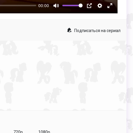
00:00
Mute
PIP
Настройки
Enter
fullscreen
Подписаться на сериал
720p
1080p