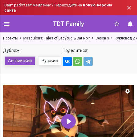
Сайт работает медленно? Переходите на
новую версию
сайта
TDT Family
Проекты
Miraculous: Tales of Ladybug & Cat Noir
Сезон 3
Кукловод 2 /
Дубляж:
Поделиться:
Английский
Русский
Нас
Воспроизвести