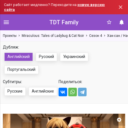
Сайт работает медленно? Переходите на
новую версию
сайта
TDT Family
Проекты
Miraculous: Tales of Ladybug & Cat Noir
Сезон 4
Хак-сан / Ha
Дубляж:
Английский
Русский
Украинский
Португальский
Субтитры:
Поделиться:
Русские
Английские
Нас