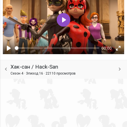
Воспроизвести
00:00
Воспроизвести
Ente
fulls
Хак-сан / Hack-San
Сезон 4 · Эпизод 16 ·
22110 просмотров