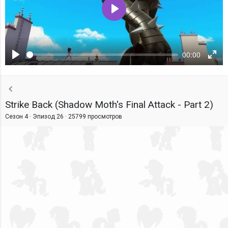
Воспроизвести
00:00
Воспроизвести
Ente
fulls
Strike Back (Shadow Moth's Final Attack - Part 2)
Сезон 4 · Эпизод 26 ·
25799 просмотров