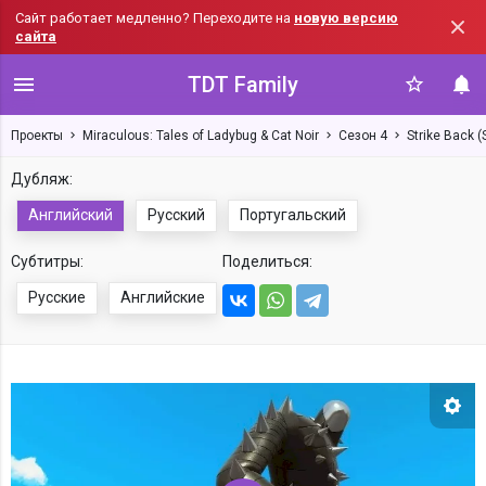
Сайт работает медленно? Переходите на
новую версию
сайта
TDT Family
Проекты
Miraculous: Tales of Ladybug & Cat Noir
Сезон 4
Strike Back (
Дубляж:
Английский
Русский
Португальский
Субтитры:
Поделиться:
Русские
Английские
Нас