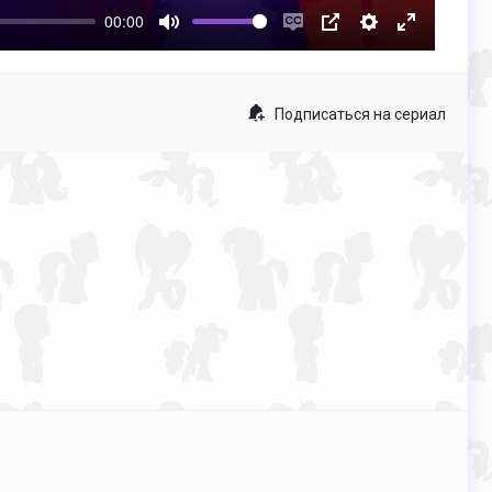
00:00
Mute
Enable
PIP
Настройки
Enter
captions
fullscreen
Подписаться на сериал
p