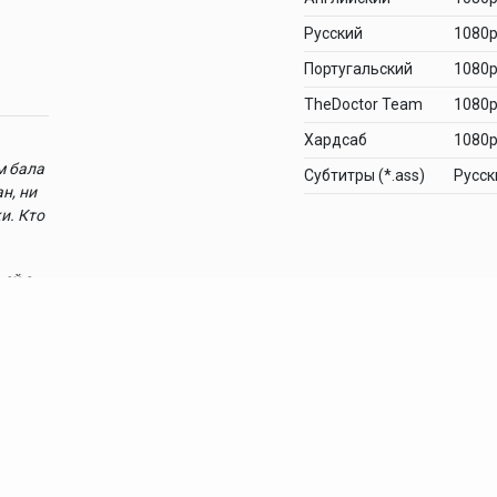
Русский
1080
Португальский
1080
TheDoctor Team
1080
Хардсаб
1080
м бала
Cубтитры (*.ass)
Русск
н, ни
и. Кто
 ей о