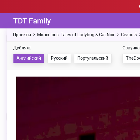
TDT Family
Проекты
Miraculous: Tales of Ladybug & Cat Noir
Сезон 5
Дубляж:
Озвучка
Английский
Русский
Португальский
TheDo