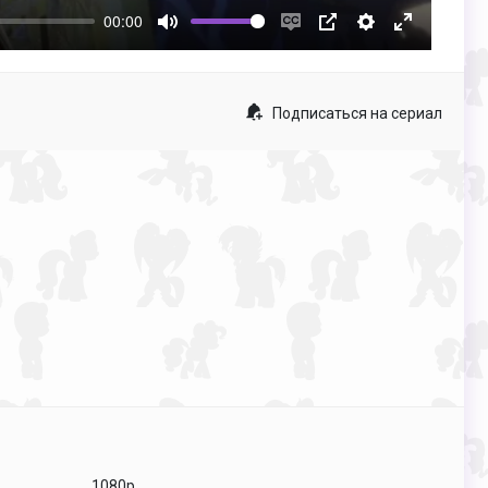
00:00
Mute
Enable
PIP
Настройки
Enter
captions
fullscreen
Подписаться на сериал
1080p