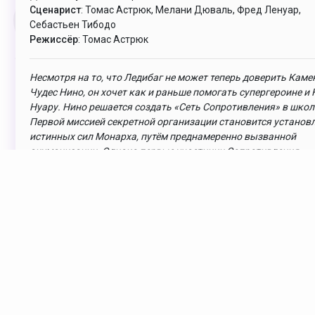
Сценарист
: Томас Астрюк, Мелани Дюваль, Фред Ленуар,
Себастьен Тибодо
Режиссёр
: Томас Астрюк
Несмотря на то, что Ледибаг не может теперь доверить Каме
Чудес Нино, он хочет как и раньше помогать супергероине и 
Нуару. Нино решается создать «Сеть Сопротивления» в школ
Первой миссией секретной организации становится установ
истинных сил Монарха, путём преднамеренно вызванной
акуманизации. Однако первые участники Сопротивления -
Маринетт, Адриан и Алья против этой затеи. Согласятся ли Л
и Кот Нуар с этим планом?
Комментарии
YouTube
VK
Android
TDT Family