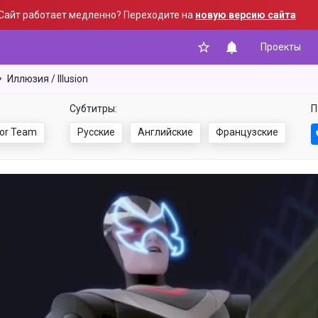
Сайт работает медленно? Переходите на
новую версию сайта
Проекты
Иллюзия / Illusion
Субтитры:
П
or Team
Русские
Английские
Французские