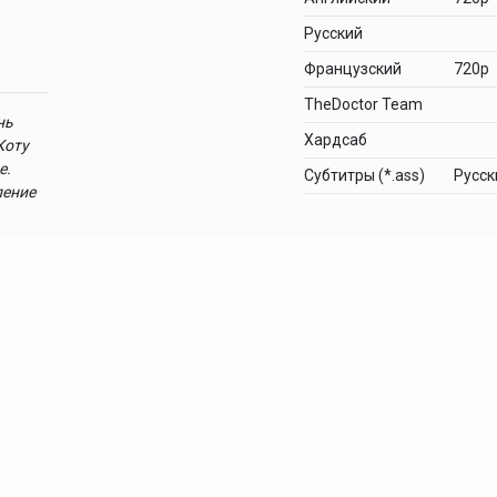
Русский
Французский
720p
TheDoctor Team
нь
Хардсаб
Коту
е.
Cубтитры (*.ass)
Русск
ление
едибаг