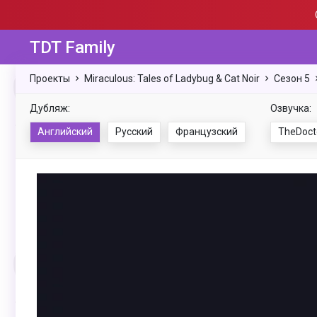
TDT Family
Проекты
Miraculous: Tales of Ladybug & Cat Noir
Сезон 5
Дубляж:
Озвучка:
Английский
Русский
Французский
TheDoct