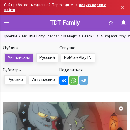
Сайт работает медленно? Переходите на
новую версию
сайта
TDT Family
Проекты
My Little Pony: Friendship Is Magic
Сезон 1
A Dog and Pony S
Дубляж:
Озвучка:
Английский
Русский
NoMorePlayTV
Субтитры:
Поделиться:
Русские
Английские
Нас