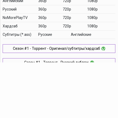
Английский
360p
720p
1080p
Русский
360p
720p
1080p
NoMorePlayTV
360p
720p
1080p
Хардсаб
360p
720p
1080p
Cубтитры (*.ass)
Русские
Английские
Сезон #1 - Торрент - Оригинал/субтитры/хардсаб
Сезон #1 - Торрент - Русский дубляж
Комментарии
TDT Family
YouTube
VK
Android