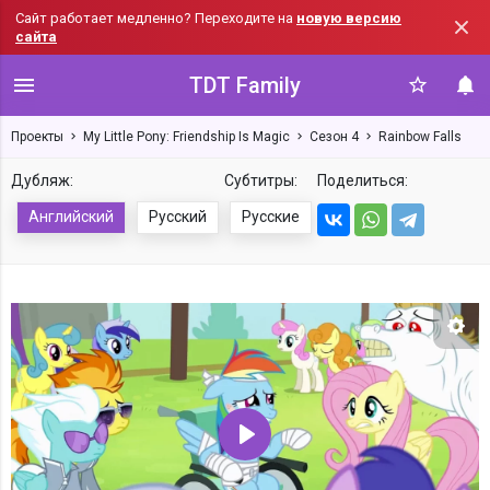
Сайт работает медленно? Переходите на
новую версию
сайта
TDT Family
Проекты
My Little Pony: Friendship Is Magic
Сезон 4
Rainbow Falls
Дубляж:
Субтитры:
Поделиться:
Английский
Русский
Русские
Нас
Воспроизвести