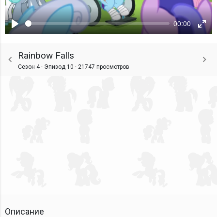
00:00
Воспроизвести
Ente
fulls
Rainbow Falls
Сезон 4 · Эпизод 10 ·
21747 просмотров
Описание