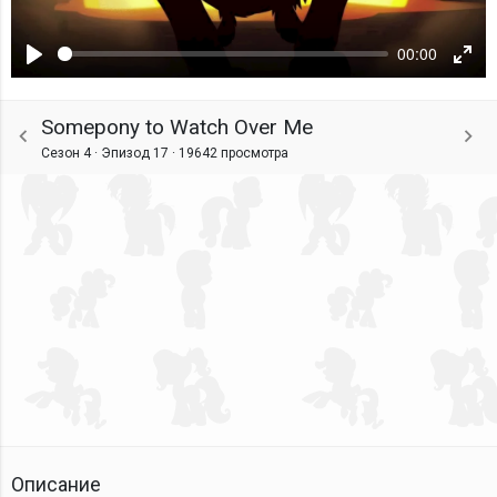
00:00
Воспроизвести
Ente
fulls
Somepony to Watch Over Me
Сезон 4 · Эпизод 17 ·
19642 просмотра
Описание