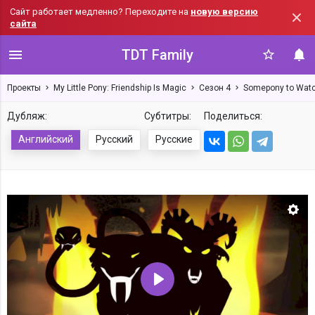
Сайт работает медленно? Переходите на
новую версию
сайта
TDT Family
Проекты
My Little Pony: Friendship Is Magic
Сезон 4
Somepony to Wat
Дубляж:
Субтитры:
Поделиться:
Английский
Русский
Русские
Нас
Воспроизвести