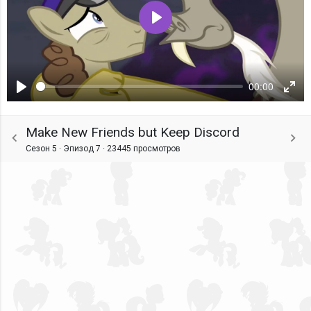
Воспроизвести
00:00
Воспроизвести
Ente
fulls
Make New Friends but Keep Discord
Сезон 5 · Эпизод 7 ·
23445 просмотров