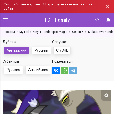
Сайт работает медленно? Переходите на
новую версию
сайта
TDT Family
Проекты
My Little Pony: Friendship Is Magic
Сезон 5
Make New Friends 
Дубляж:
Озвучка:
Английский
Русский
CrySHL
Субтитры:
Поделиться:
Русские
Английские
Нас