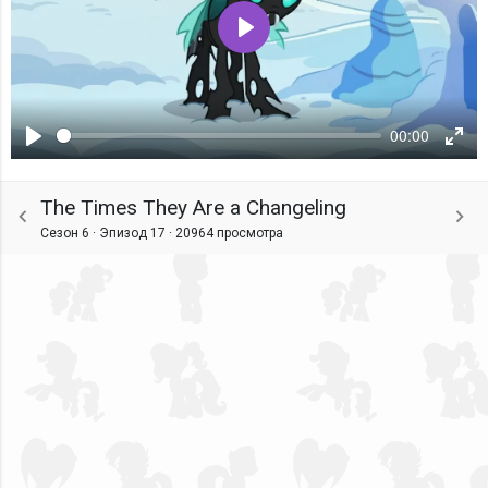
Воспроизвести
00:00
Воспроизвести
Ente
fulls
The Times They Are a Changeling
Сезон 6 · Эпизод 17 ·
20964 просмотра