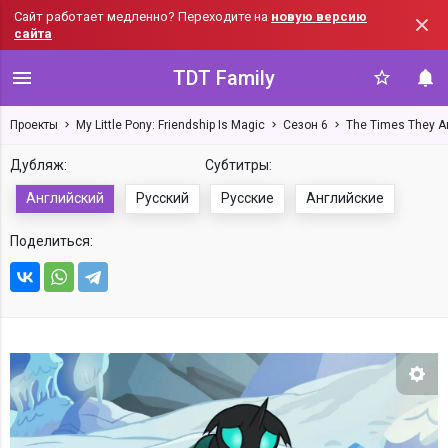
Сайт работает медленно? Переходите на
новую версию
сайта
TDT Family
Проекты
My Little Pony: Friendship Is Magic
Сезон 6
The Times They A
Дубляж:
Субтитры:
Английский
Русский
Русские
Английские
Поделиться:
Нас