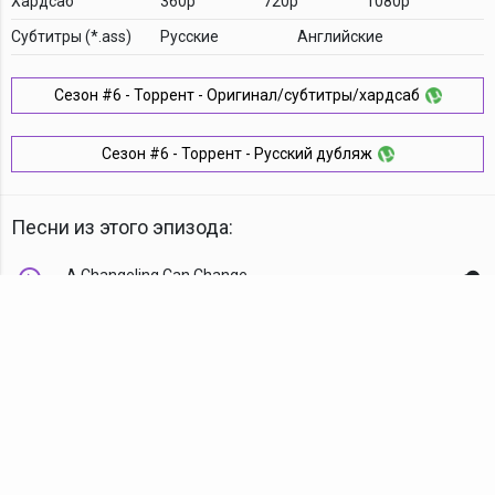
Хардсаб
360p
720p
1080p
Cубтитры (*.ass)
Русские
Английские
Сезон #6 - Торрент - Оригинал/субтитры/хардсаб
Сезон #6 - Торрент - Русский дубляж
Песни из этого эпизода:
A Changeling Can Change
Комментарии
TDT Family
YouTube
VK
Android