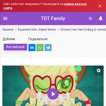
Сайт работает медленно? Переходите на
новую версию
сайта
TDT Family
Проекты
Equestria Girls: Digital Series
Choose Your Own Ending (2 сезон
Дубляж:
Поделиться:
Английский
Нас
Воспроизвести