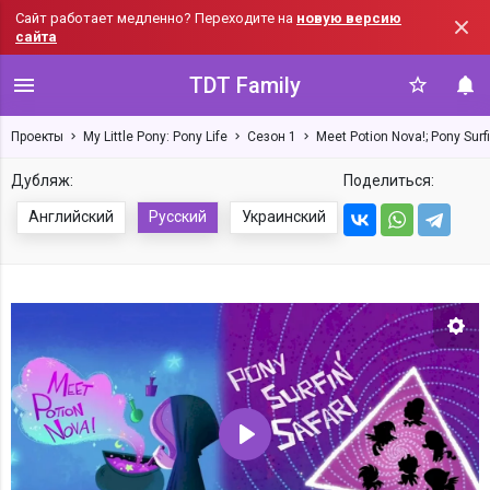
Сайт работает медленно? Переходите на
новую версию
сайта
TDT Family
Проекты
My Little Pony: Pony Life
Сезон 1
Meet Potion Nova!; Pony Surfi
Дубляж:
Поделиться:
Английский
Русский
Украинский
Нас
Воспроизвести