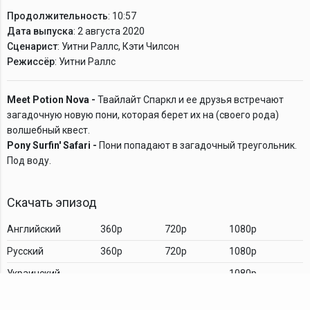
Продолжительность
: 10:57
Дата выпуска
: 2 августа 2020
Сценарист
: Уитни Раллс, Кэти Чилсон
Режиссёр
: Уитни Раллс
Meet Potion Nova -
Твайлайт Спаркл и ее друзья встречают
загадочную новую пони, которая берет их на (своего рода)
волшебный квест.
Pony Surfin' Safari -
Пони попадают в загадочный треугольник.
Под воду.
Скачать эпизод
Английский
360p
720p
1080p
Русский
360p
720p
1080p
Украинский
1080p