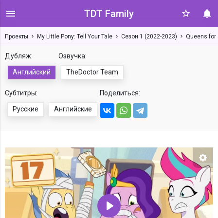
TDT Family
Проекты
My Little Pony: Tell Your Tale
Сезон 1 (2022-2023)
Queens for 
Дубляж:
Озвучка:
Английский
TheDoctor Team
Субтитры:
Поделиться:
Русские
Английские
Нас
Воспроизвести