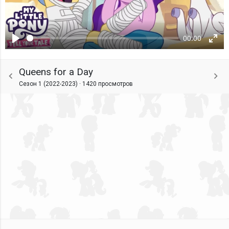
00:00
Воспроизвести
Ente
fulls
Queens for a Day
Сезон 1 (2022-2023) ·
1420 просмотров