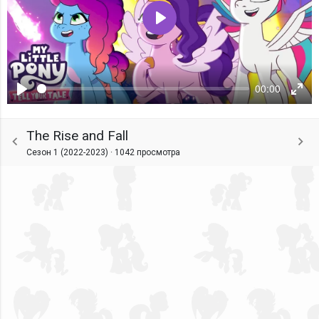
Воспроизвести
00:00
Воспроизвести
Ente
fulls
The Rise and Fall
Сезон 1 (2022-2023) ·
1042 просмотра