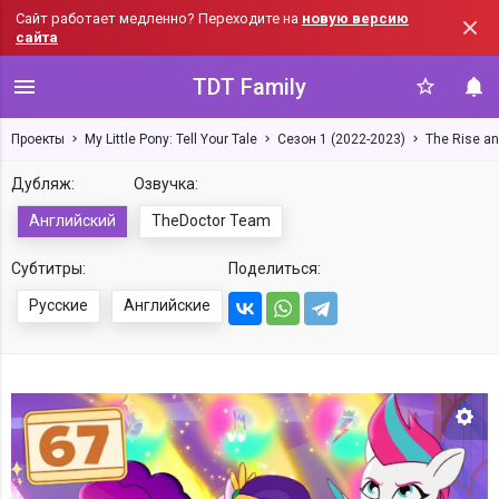
Сайт работает медленно? Переходите на
новую версию
сайта
TDT Family
Проекты
My Little Pony: Tell Your Tale
Сезон 1 (2022-2023)
The Rise an
Дубляж:
Озвучка:
Английский
TheDoctor Team
Субтитры:
Поделиться:
Русские
Английские
Нас