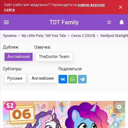
Сайт работает медленно? Переходите на
новую версию
сайта
TDT Family
Проекты
My Little Pony: Tell Your Tale
Сезон 2 (2024)
Swirlpool Starligh
Дубляж:
Озвучка:
Английский
TheDoctor Team
Субтитры:
Поделиться:
Русские
Английские
Нас