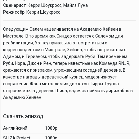
Сценарист
: Керри Шоукросс, Майлз Луна
Режиссёр
: Керри Шоукросс
Следующим Салем нацеливается на Академию Хейвен в
Мистрале. В то время как Синдер остается с Салемом для
реабилитации, Уоттсу приказывают встретиться с
корреспондентом в Мистрале, Хейзел, чтобы встретиться с
Адамом, и Тирианом, чтобы задержать Руби. Тем временем
Руби, Нора, Джон и Рен, теперь известные как Команда RNJR,
сражаются с призраком, угрожающим соседней деревне. В
качестве награды деревенский кузнец модернизирует
снаряжение Жона металлом из доспехов Пирры. Группа
отправляется в деревню Шион, надеясь поймать дирижабль в
Академию Хейвен.
Скачать эпизод
Английский
1080p
SHIZA Project
1080p