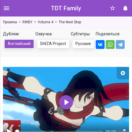
TDT Family
Проекты
RWBY
Volume 4
The Next Step
Дубляж:
Озвучка:
Субтитры:
Поделиться:
Английский
SHIZA Project
Русские
Нас
Воспроизвести
00:00