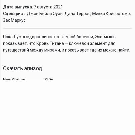
Дата выпуска
: 7 августа 2021
Сценарист
: Джон Бейли Оуэн, Дана Террас, Микки Крисостомо,
Зак Маркус
Пока Лус выздоравливает от лёгкой болезни, Эхо-мышь
показывает, что Кровь Титана — ключевой элемент для
путешествий между мирами, и показывает где их можно найти.
Скачать эпизод
NewStation
720p
Комментарии
TDT Family
YouTube
VK
Android