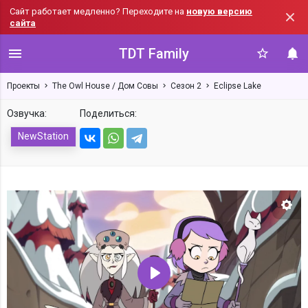
Сайт работает медленно? Переходите на
новую версию
сайта
TDT Family
Проекты
The Owl House / Дом Совы
Сезон 2
Eclipse Lake
Озвучка:
Поделиться:
NewStation
Нас
Воспроизвести