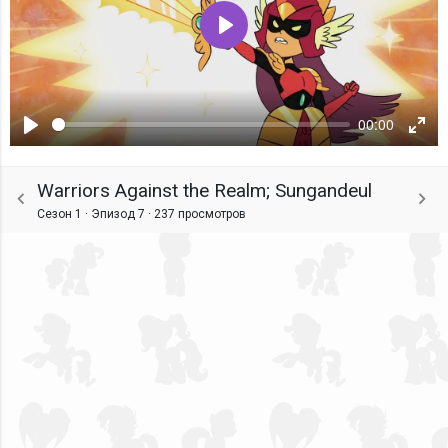
Воспроизвести
00:00
Воспроизвести
Ente
fulls
Warriors Against the Realm; Sungandeul
Сезон 1 · Эпизод 7 ·
237 просмотров