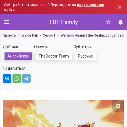
Сайт работает медленно? Переходите на
новую версию
сайта
TDT Family
Проекты
Wylde Pak
Сезон 1
Warriors Against the Realm; Sungandeul
Дубляж:
Озвучка:
Субтитры:
Английский
TheDoctor Team
Русские
Поделиться:
Нас