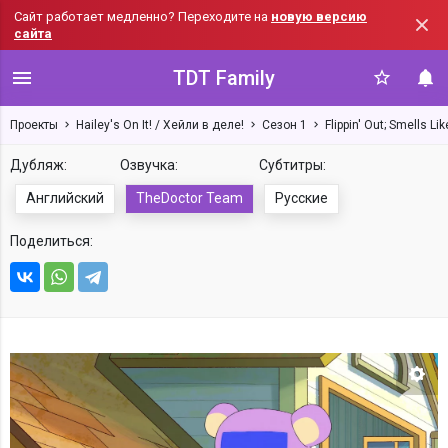
Сайт работает медленно? Переходите на
новую версию
сайта
TDT Family
Проекты
Hailey's On It! / Хейли в деле!
Сезон 1
Flippin' Out; Smells L
Дубляж:
Озвучка:
Субтитры:
Английский
TheDoctor Team
Русские
Поделиться:
Нас