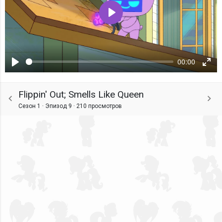
Воспроизвести
00:00
Воспроизвести
Ente
fulls
Flippin' Out; Smells Like Queen
Сезон 1 · Эпизод 9 ·
210 просмотров