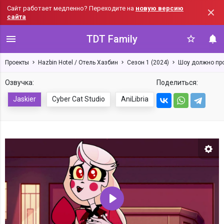
Сайт работает медленно? Переходите на
новую версию
сайта
TDT Family
Проекты
Hazbin Hotel / Отель Хазбин
Сезон 1 (2024)
Шоу должно про
Озвучка:
Поделиться:
Jaskier
Cyber Cat Studio
AniLibria
Нас
Воспроизвести