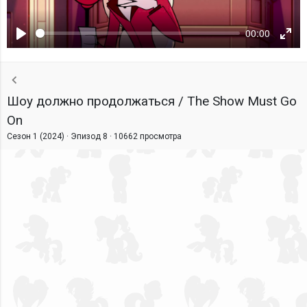
00:00
Воспроизвести
Ente
fulls
Шоу должно продолжаться / The Show Must Go
On
Сезон 1 (2024) · Эпизод 8 ·
10662 просмотра