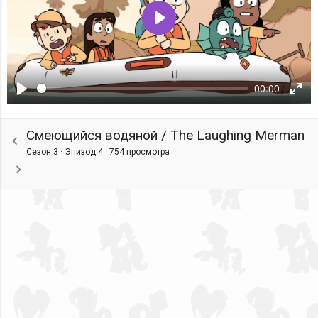
Воспроизвести
00:00
Воспроизвести
Ente
fulls
Смеющийся водяной / The Laughing Merman
Сезон 3 · Эпизод 4 ·
754 просмотра