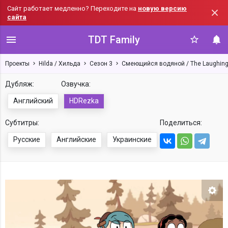
Сайт работает медленно? Переходите на
новую версию
сайта
TDT Family
Проекты
Hilda / Хильда
Сезон 3
Смеющийся водяной / The Laughin
Дубляж:
Озвучка:
Английский
HDRezka
Субтитры:
Поделиться:
Русские
Английские
Украинские
Нас