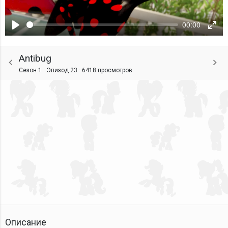
00:00
Воспроизвести
Ente
fulls
Antibug
Сезон 1 · Эпизод 23 ·
6418 просмотров
Описание