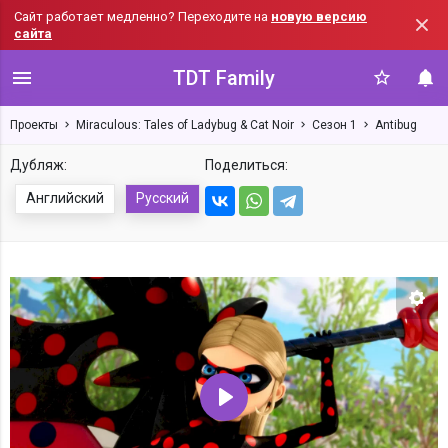
Сайт работает медленно? Переходите на
новую версию
сайта
TDT Family
Проекты
Miraculous: Tales of Ladybug & Cat Noir
Сезон 1
Antibug
Дубляж:
Поделиться:
Английский
Русский
Нас
Воспроизвести