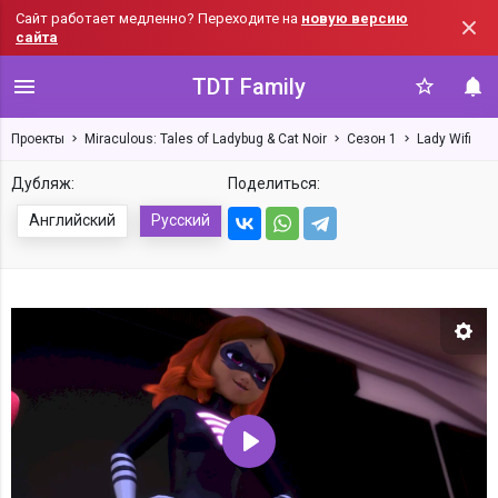
Сайт работает медленно? Переходите на
новую версию
сайта
TDT Family
Проекты
Miraculous: Tales of Ladybug & Cat Noir
Сезон 1
Lady Wifi
Дубляж:
Поделиться:
Английский
Русский
Нас
Воспроизвести