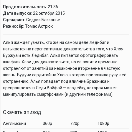
Продолжительность
: 21:36
Дата выпуска
: 22 октября 2015
Сценарист
: Седрик Бакконье
Режиссёр
: Томас Астрюк
Алья жаждет узнать, кто же на самом деле Ледибаг и
натыкается на перспективные доказательства того, что Хлоя
Буржуа и есть Ледибаг. Алья пытается сфотографировать
шкафчик Хлои для доказательств, но её ловят и временно
отстраняют от занятий за незаконное вторжение в частную
жизнь. Будучи сердитой на Хлою, которая приложила руку к её
отстранению, Алья попадает под влияние Бражника и
превращается в Леди Вайфай — злодейку, которая может
манипулировать смартфонами (и другими телефонами).
Скачать эпизод
Английский
360p
720p
1080p