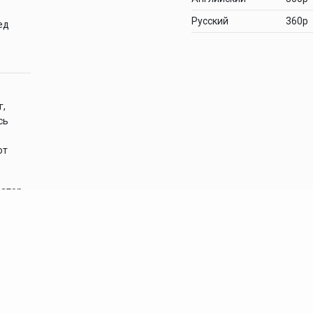
Русский
360p
ед
г,
сь
от
затор
ак
а.