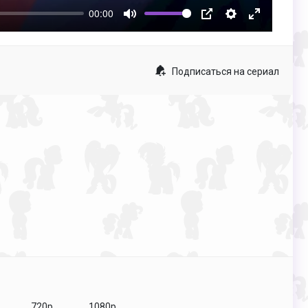
00:00
Mute
PIP
Настройки
Enter
fullscreen
Подписаться на сериал
720p
1080p