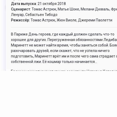
Дата выпуска
: 21 октября 2018
Сценарист
: Томас Астрюк, Матье Шоке, Мелани Дюваль, Фр
Ленуар, Себастьен Тибодо
Режиссёр
: Томас Астрюк, Жюн Виоле, Джереми Паолетти
В Париже День героев, где каждый должен сделать что-то
хорошее для других. Перегруженная обязанностями Ледиба
Маринетт не может найти время, чтобы заняться собой. Боя
разочаровать друзей, если скажет, что не успела ничего
подготовить, Маринетт врёт им и после чего сама страдает 
собственной лжи. Её кошмар только начинается...
Бражник акуматизирует своего ассистента Натали в Катали
— отличную злодейку, что осуществит его план, который он т
долго готовил. Так он, наконец, победит Ледибаг и Кота Нуар
Комментарии