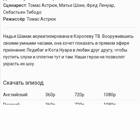
Сценарист
: Томас Астрюк, Матье Шоке, Фред Ленуар,
Себастьен Тибодо
Режиссёр
: Томас Астрюк
Надья Шамак акуматизирована в Королеву ТВ. Вооружившись
своими умными часами, она хочет показать в прямом эфире
признание Ледибаг и Кота Нуара в любви друг другу, чтобы
пустить слухи и сплетни тут и там. Наши герои не позволят
украсть их шоу.
Скачать эпизод
Английский
360p
720p
1080p
Русский
360p
720p
1080p
Комментарии