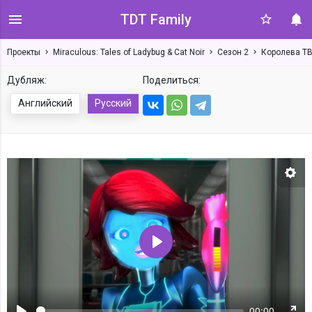
TDT Family
Проекты
Miraculous: Tales of Ladybug & Cat Noir
Сезон 2
Королева ТВ
Дубляж:
Поделиться:
Английский
Русский
Нас
Воспроизвести
00:00