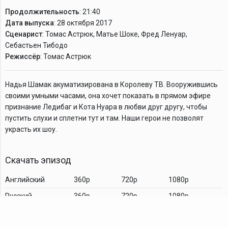
Продолжительность
: 21:40
Дата выпуска
: 28 октября 2017
Сценарист
: Томас Астрюк, Матье Шоке, Фред Ленуар,
Себастьен Тибодо
Режиссёр
: Томас Астрюк
Надья Шамак акуматизирована в Королеву ТВ. Вооружившись
своими умными часами, она хочет показать в прямом эфире
признание Ледибаг и Кота Нуара в любви друг другу, чтобы
пустить слухи и сплетни тут и там. Наши герои не позволят
украсть их шоу.
Скачать эпизод
Английский
360p
720p
1080p
Русский
360p
720p
1080p