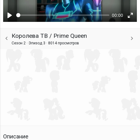
00:00
Воспроизвести
Ente
fulls
Королева ТВ / Prime Queen
Сезон 2 · Эпизод 3 ·
8014 просмотров
Описание