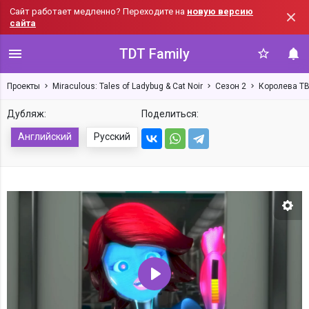
Сайт работает медленно? Переходите на
новую версию
сайта
TDT Family
Проекты
Miraculous: Tales of Ladybug & Cat Noir
Сезон 2
Королева ТВ
Дубляж:
Поделиться:
Английский
Русский
Нас
Воспроизвести