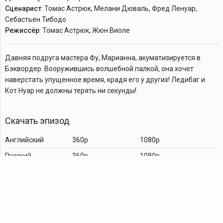
Сценарист
: Томас Астрюк, Мелани Дюваль, Фред Ленуар,
Себастьен Тибодо
Режиссёр
: Томас Астрюк, Жюн Виоле
Давняя подруга мастера Фу, Марианна, акуматизируется в
Бэквордер. Вооружившись волшебной палкой, она хочет
наверстать упущенное время, крадя его у других! Ледибаг и
Кот Нуар не должны терять ни секунды!
Скачать эпизод
Английский
360p
1080p
Русский
360p
1080p
Комментарии