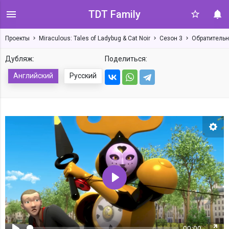
TDT Family
Проекты
Miraculous: Tales of Ladybug & Cat Noir
Сезон 3
Обратительн
Дубляж:
Поделиться:
Английский
Русский
Нас
Воспроизвести
00:00