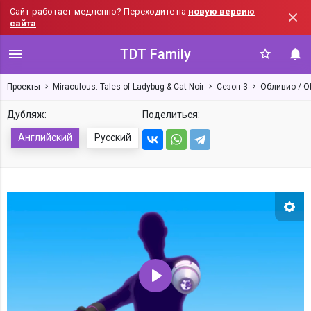
Сайт работает медленно? Переходите на
новую версию
сайта
TDT Family
Проекты
Miraculous: Tales of Ladybug & Cat Noir
Сезон 3
Обливио / Ob
Дубляж:
Поделиться:
Английский
Русский
Нас
Воспроизвести