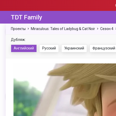
TDT Family
Проекты
Miraculous: Tales of Ladybug & Cat Noir
Сезон 4
Дубляж:
Английский
Русский
Украинский
Французский