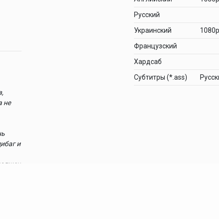
Русский
Украинский
1080
Французский
Хардсаб
Cубтитры (*.ass)
Русск
,
а не
нь
ибаг и
должен
ри