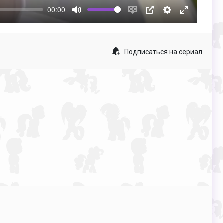
00:00
Mute
Enable
PIP
Настройки
Enter
captions
fullscreen
Подписаться на сериал
p