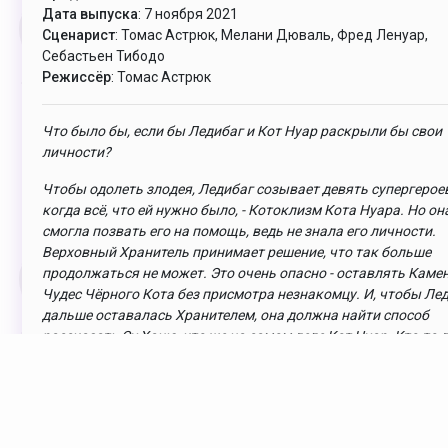
Дата выпуска
: 7 ноября 2021
Сценарист
: Томас Астрюк, Мелани Дюваль, Фред Ленуар,
Себастьен Тибодо
Режиссёр
: Томас Астрюк
Что было бы, если бы Ледибаг и Кот Нуар раскрыли бы свои
личности?
Чтобы одолеть злодея, Ледибаг созывает девять супергероев
когда всё, что ей нужно было, - Котоклизм Кота Нуара. Но он
смогла позвать его на помощь, ведь не знала его личности.
Верховный Хранитель принимает решение, что так больше
продолжаться не может. Это очень опасно - оставлять Каме
Чудес Чёрного Кота без присмотра незнакомцу. И, чтобы Лед
дальше оставалась Хранителем, она должна найти способ
рассказать Су Ханю, кто же на самом деле Кот Нуар. Кто-то 
всё знать и контролировать. Что же Ледибаг будет делать п
таком ультиматуме?