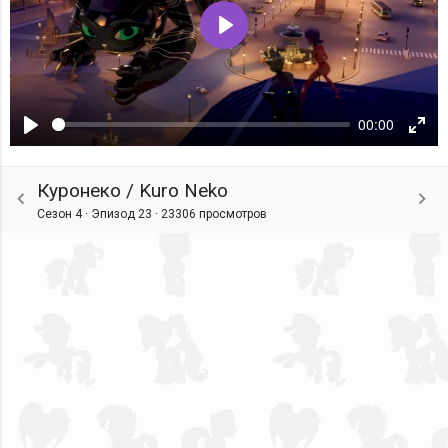
Воспроизвести
00:00
Воспроизвести
Ente
fulls
Куронеко / Kuro Neko
Сезон 4 · Эпизод 23 ·
23306 просмотров