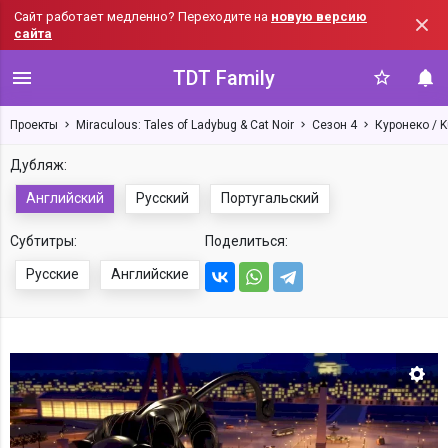
Сайт работает медленно? Переходите на
новую версию
сайта
TDT Family
Проекты
Miraculous: Tales of Ladybug & Cat Noir
Сезон 4
Куронеко / K
Дубляж:
Английский
Русский
Португальский
Субтитры:
Поделиться:
Русские
Английские
Нас