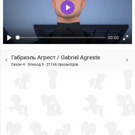
Воспроизвести
00:00
Воспроизвести
Ente
fulls
Габриэль Агрест / Gabriel Agreste
Сезон 4 · Эпизод 9 ·
21166 просмотров