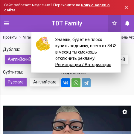
Сайт работает медленно? Переходите на
новую версию
сайта
TDT Family
Проекты
Miraculous: Tales of Ladybug & Cat Noir
Сезон 4
Габриэль Агр
Знаешь, будет не плохо
купить подписку, всего от 84 ₽
Дубляж:
в месяц ты сможешь
отключить рекламу!
Английский
Русский
Украинский
Французский
Регистрация / Авторизация
Субтитры:
Поделиться:
Русские
Английские
Нас