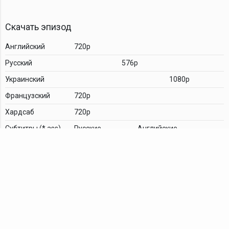
Скачать эпизод
Английский
720p
Русский
576p
Украинский
1080p
Французский
720p
Хардсаб
720p
Cубтитры (*.ass)
Русские
Английские
Комментарии
TDT Family
YouTube
VK
Android