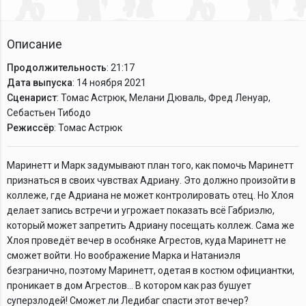
Описание
Продолжительность
: 21:17
Дата выпуска
: 14 ноября 2021
Сценарист
: Томас Астрюк, Мелани Дюваль, Фред Ленуар,
Себастьен Тибодо
Режиссёр
: Томас Астрюк
Маринетт и Марк задумывают план того, как помочь Маринетт
признаться в своих чувствах Адриану. Это должно произойти в
коллеже, где Адриана не может контролировать отец. Но Хлоя
делает запись встречи и угрожает показать всё Габриэлю,
который может запретить Адриану посещать коллеж. Сама же
Хлоя проведёт вечер в особняке Агрестов, куда Маринетт не
сможет войти. Но воображение Марка и Натаниэля
безгранично, поэтому Маринетт, одетая в костюм официантки,
проникает в дом Агрестов... В котором как раз бушует
суперзлодей! Сможет ли Ледибаг спасти этот вечер?