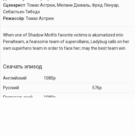
Сценарист
: Томас Астрюк, Мелани Дюваль, Фред Ленуар,
Себастьен Тибодо
Режиссёр
: Томас Астрюк
When one of Shadow Moth's favorite victims is akumatized into
Penalteam, a fearsome team of supervillains, Ladybug calls on her
own superhero team in order to face her; may the best team win.
Скачать эпизод
Английский
1080p
Русский
576p
Португальский
1080p
Комментарии