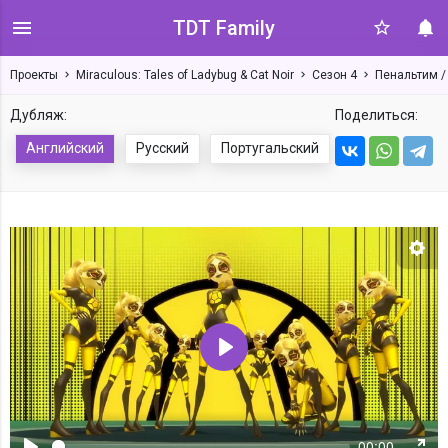
TDT Family
Проекты
Miraculous: Tales of Ladybug & Cat Noir
Сезон 4
Пенальтим /
Дубляж:
Поделиться:
Английский
Русский
Португальский
Нас
Воспроизвести
00:00