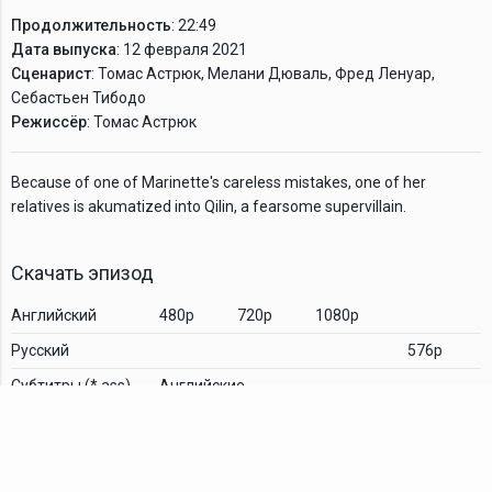
Продолжительность
: 22:49
Дата выпуска
: 12 февраля 2021
Сценарист
: Томас Астрюк, Мелани Дюваль, Фред Ленуар,
Себастьен Тибодо
Режиссёр
: Томас Астрюк
Because of one of Marinette's careless mistakes, one of her
relatives is akumatized into Qilin, a fearsome supervillain.
Скачать эпизод
Английский
480p
720p
1080p
Русский
576p
Cубтитры (*.ass)
Английские
Комментарии