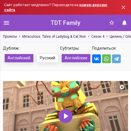
Сайт работает медленно? Переходите на
новую версию
сайта
TDT Family
Проекты
Miraculous: Tales of Ladybug & Cat Noir
Сезон 4
Цилинь / Qili
Дубляж:
Субтитры:
Поделиться:
Английский
Русский
Английские
Нас
Воспроизвести