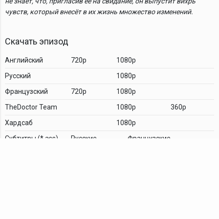
не знает, что, пригласив её на свидание, он выпустит вихрь
чувств, который внесёт в их жизнь множество изменений.
Скачать эпизод
Английский
720p
1080p
Русский
1080p
Французский
720p
1080p
TheDoctor Team
1080p
360p
Хардсаб
1080p
Cубтитры (*.ass)
Русские
Французские
Комментарии
TDT Family