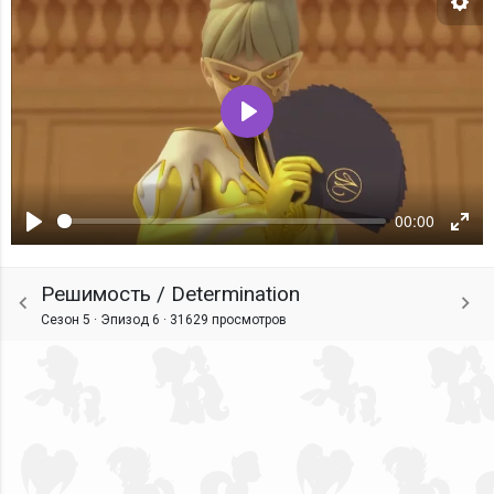
Нас
Воспроизвести
00:00
Воспроизвести
Ente
fulls
Решимость / Determination
Сезон 5 · Эпизод 6 ·
31629 просмотров