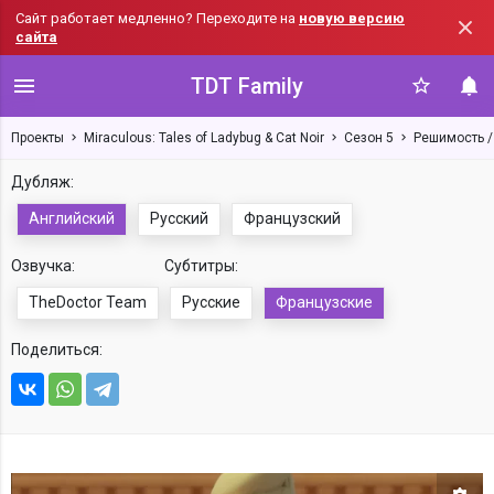
Сайт работает медленно? Переходите на
новую версию
сайта
TDT Family
Проекты
Miraculous: Tales of Ladybug & Cat Noir
Сезон 5
Решимость /
Дубляж:
Английский
Русский
Французский
Озвучка:
Субтитры:
TheDoctor Team
Русские
Французские
Поделиться: