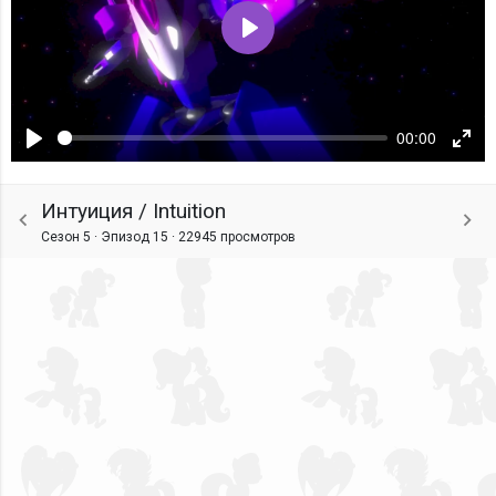
Воспроизвести
00:00
Воспроизвести
Ente
fulls
Интуиция / Intuition
Сезон 5 · Эпизод 15 ·
22945 просмотров