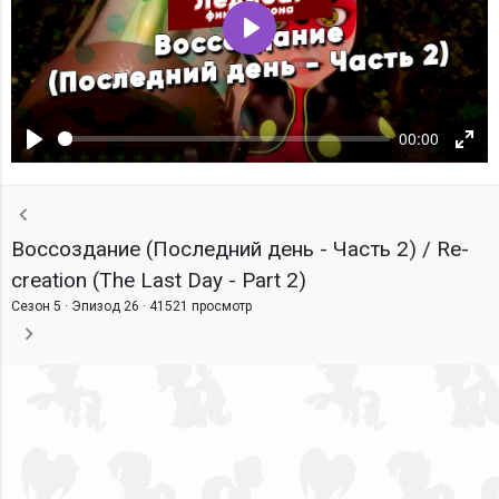
Воспроизвести
00:00
Воспроизвести
Ente
fulls
Воссоздание (Последний день - Часть 2) / Re-
creation (The Last Day - Part 2)
Сезон 5 · Эпизод 26 ·
41521 просмотр