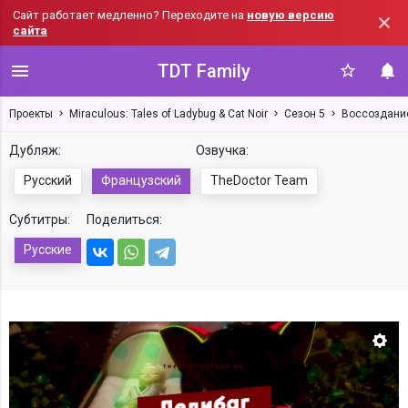
Сайт работает медленно? Переходите на
новую версию
сайта
TDT Family
Проекты
Miraculous: Tales of Ladybug & Cat Noir
Сезон 5
Воссоздание 
Дубляж:
Озвучка:
Русский
Французский
TheDoctor Team
Субтитры:
Поделиться:
Русские
Нас