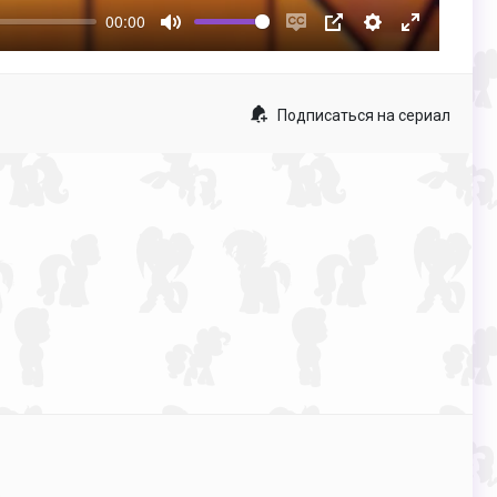
00:00
Mute
Enable
PIP
Настройки
Enter
captions
fullscreen
Подписаться на сериал
p