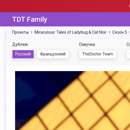
TDT Family
Проекты
Miraculous: Tales of Ladybug & Cat Noir
Сезон 5
Дубляж:
Озвучка:
С
Русский
Французский
TheDoctor Team