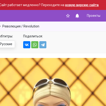
Сайт работает медленно? Переходите на
новую версию сайта
Проекты
Революция / Revolution
убтитры:
Поделиться:
Русские