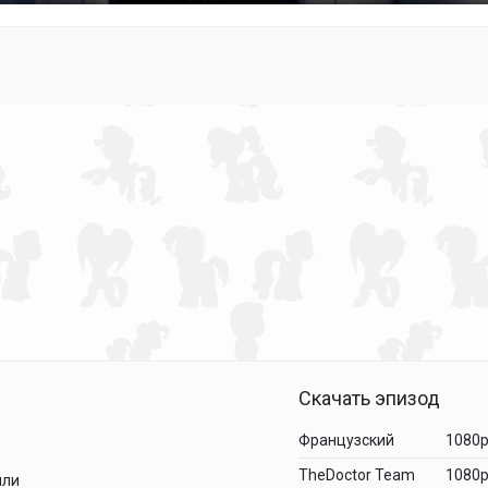
Скачать эпизод
Французский
1080
TheDoctor Team
1080
лли