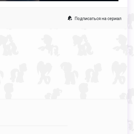
captions
fullscreen
Подписаться на сериал
p
p