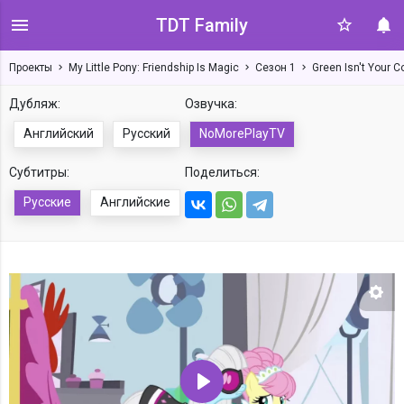
TDT Family
Проекты
My Little Pony: Friendship Is Magic
Сезон 1
Green Isn't Your C
Дубляж:
Озвучка:
Английский
Русский
NoMorePlayTV
Субтитры:
Поделиться:
Русские
Английские
Нас
Воспроизвести