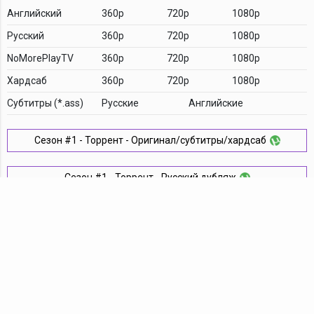
Английский
360p
720p
1080p
Русский
360p
720p
1080p
NoMorePlayTV
360p
720p
1080p
Хардсаб
360p
720p
1080p
Cубтитры (*.ass)
Русские
Английские
Сезон #1 - Торрент - Оригинал/субтитры/хардсаб
Сезон #1 - Торрент - Русский дубляж
Комментарии
TDT Family
YouTube
VK
Android