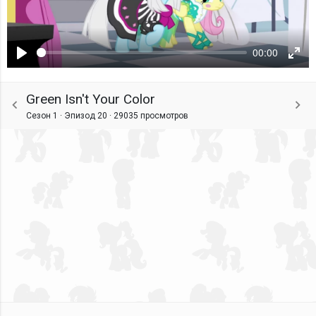
00:00
Воспроизвести
Ente
fulls
Green Isn't Your Color
Сезон 1 · Эпизод 20 ·
29035 просмотров