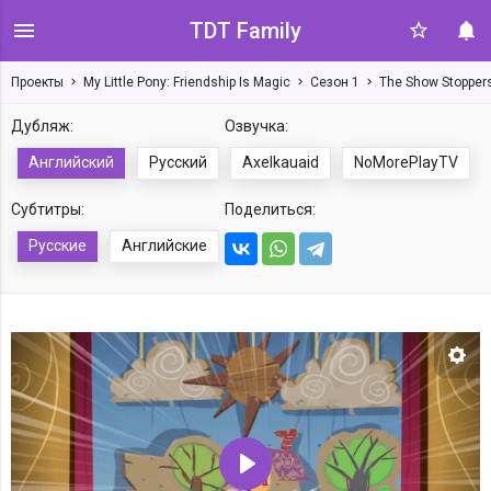
TDT Family
Проекты
My Little Pony: Friendship Is Magic
Сезон 1
The Show Stopper
Знаешь, будет не плохо
купить подписку, всего от 84 ₽
Дубляж:
Озвучка:
в месяц ты сможешь
Английский
Русский
Axelkauaid
NoMorePlayTV
отключить рекламу!
Регистрация / Авторизация
Субтитры:
Поделиться:
Русские
Английские
Нас
Воспроизвести