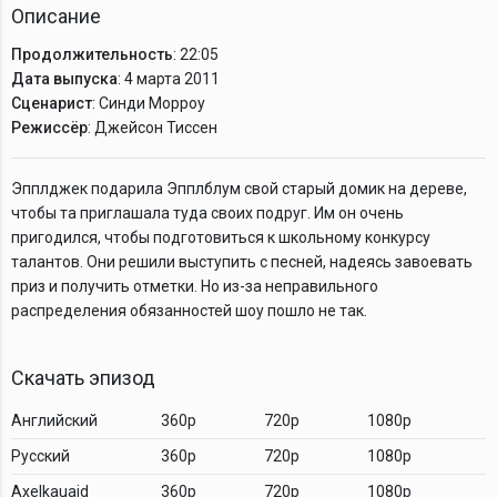
Описание
Продолжительность
: 22:05
Дата выпуска
: 4 марта 2011
Сценарист
: Синди Морроу
Режиссёр
: Джейсон Тиссен
Эпплджек подарила Эпплблум свой старый домик на дереве,
чтобы та приглашала туда своих подруг. Им он очень
пригодился, чтобы подготовиться к школьному конкурсу
талантов. Они решили выступить с песней, надеясь завоевать
приз и получить отметки. Но из-за неправильного
распределения обязанностей шоу пошло не так.
Скачать эпизод
Английский
360p
720p
1080p
Русский
360p
720p
1080p
Axelkauaid
360p
720p
1080p