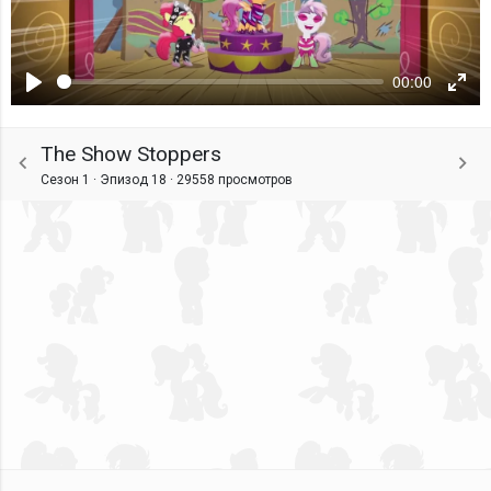
00:00
Воспроизвести
Ente
fulls
The Show Stoppers
Сезон 1 · Эпизод 18 ·
29558 просмотров