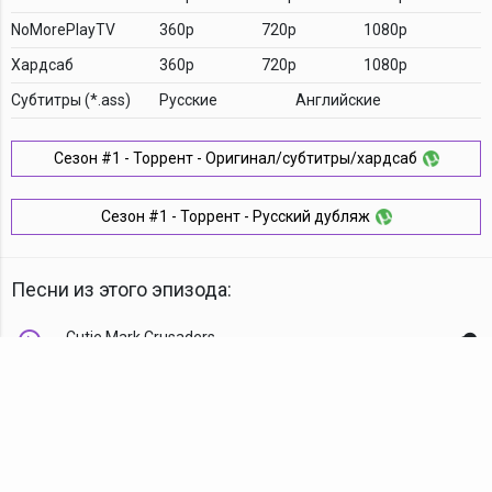
NoMorePlayTV
360p
720p
1080p
Хардсаб
360p
720p
1080p
Cубтитры (*.ass)
Русские
Английские
Сезон #1 - Торрент - Оригинал/субтитры/хардсаб
Сезон #1 - Торрент - Русский дубляж
Песни из этого эпизода:
Cutie Mark Crusaders
Комментарии
TDT Family