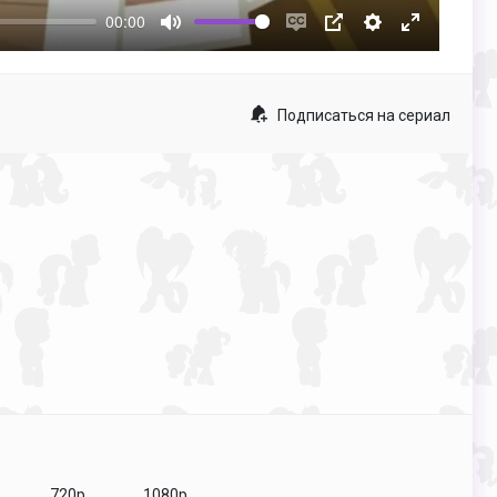
00:00
Mute
Enable
PIP
Настройки
Enter
captions
fullscreen
Подписаться на сериал
720p
1080p