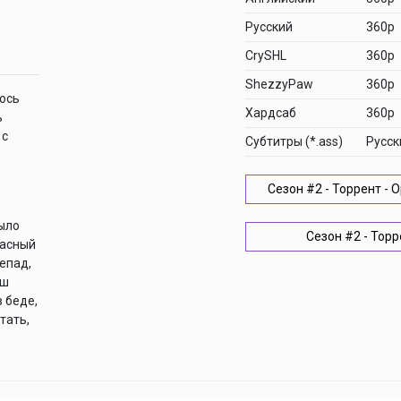
Русский
360p
CrySHL
360p
ShezzyPaw
360p
лось
Хардсаб
360p
ь
 с
Cубтитры (*.ass)
Русск
Сезон #2 - Торрент -
ыло
Сезон #2 - Торр
пасный
епад,
эш
 беде,
тать,