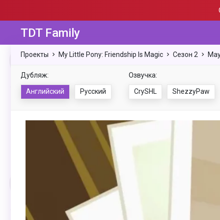
TDT Family
Проекты
My Little Pony: Friendship Is Magic
Сезон 2
May
Дубляж:
Озвучка:
Английский
Русский
CrySHL
ShezzyPaw