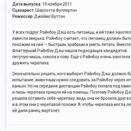
Дата выпуска
: 19 ноября 2011
Сценарист
: Шарлотта Фуллертон
Режиссёр
: Джеймс Вуттон
У всех подруг Рэйнбоу Дэш есть питомцы, и ей тоже захоте
завести зверька. Рэйнбоу считает, что питомец должен быт
похожим на неё — быстрым, храбрым и уметь летать. Вместе
Флаттершай Рэйнбоу Дэш нашла подходящих кандидатов:
летучую мышь, сокола и сову. Ещё с Рэйнбоу очень захотела
дружить черепаха.
Окончательно решить, кого выберет Рэйнбоу Дэш должно б
испытание: животным нужно следовать за Рэйнбоу через о
каньон. Но на середине дистанции Рэйнбоу попала под камн
и лишь черепаха пришла ей на помощь. Поэтому Рэйнбоу Д
решила оставить себе черепаху: ведь она не бросила друга в
и в этом они с черепахой похожи. А чтобы черепаха могла ле
ей дали ранец-вертолёт.