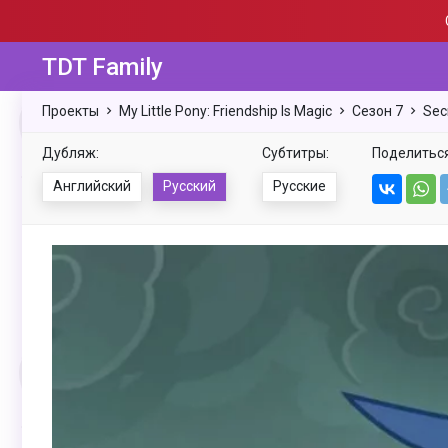
TDT Family
Проекты
My Little Pony: Friendship Is Magic
Сезон 7
Sec
Дубляж:
Субтитры:
Поделиться
Английский
Русский
Русские