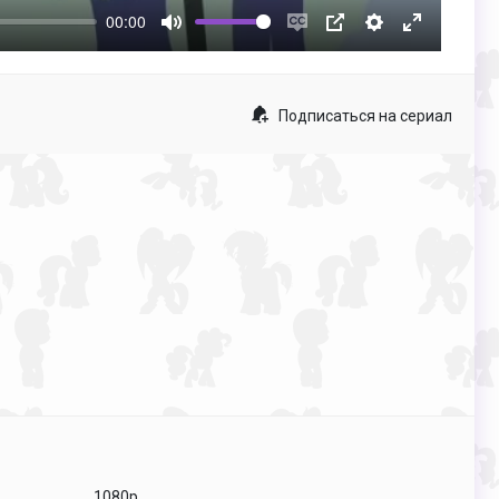
00:00
Mute
Enable
PIP
Настройки
Enter
captions
fullscreen
Подписаться на сериал
1080p